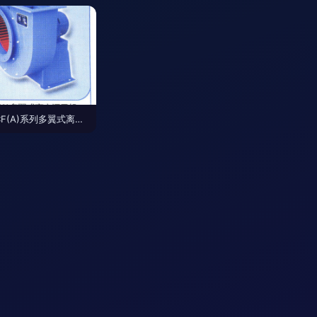
年发CF(A)系列多翼式离心通风机 高效静音的空气动力解决方案